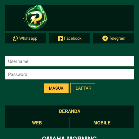
Whatsapp
Facebook
Telegram
DAFTAR
BERANDA
WEB
MOBILE
OMAHA MORNING