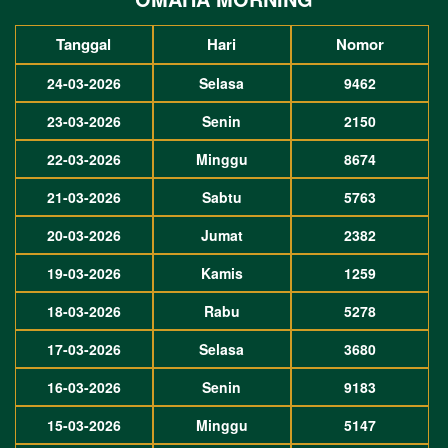
Tanggal
Hari
Nomor
24-03-2026
Selasa
9462
23-03-2026
Senin
2150
22-03-2026
Minggu
8674
21-03-2026
Sabtu
5763
20-03-2026
Jumat
2382
19-03-2026
Kamis
1259
18-03-2026
Rabu
5278
17-03-2026
Selasa
3680
16-03-2026
Senin
9183
15-03-2026
Minggu
5147