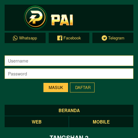
Whatsapp
Facebook
Telegram
DAFTAR
BERANDA
WEB
MOBILE
TANGSHAN 2