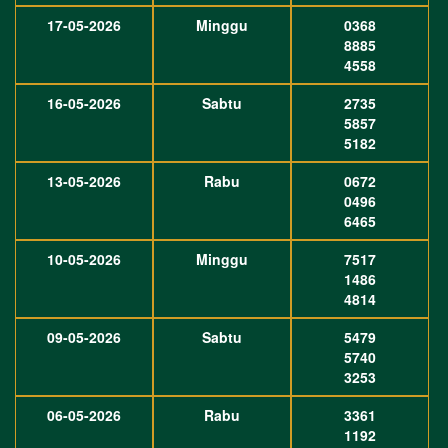
17-05-2026
Minggu
0368
8885
4558
16-05-2026
Sabtu
2735
5857
5182
13-05-2026
Rabu
0672
0496
6465
10-05-2026
Minggu
7517
1486
4814
09-05-2026
Sabtu
5479
5740
3253
06-05-2026
Rabu
3361
1192