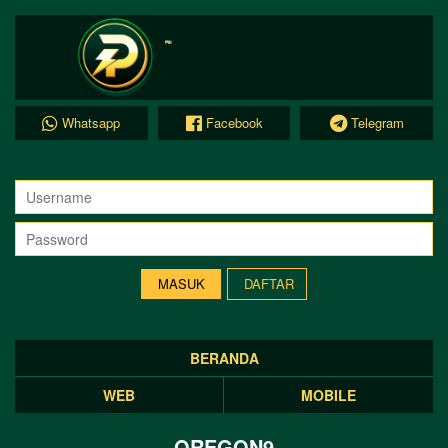
Whatsapp
Facebook
Telegram
DAFTAR
BERANDA
WEB
MOBILE
OREGON9