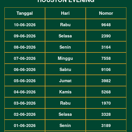
Tanggal
Hari
Nomor
10-06-2026
Rabu
9648
09-06-2026
Selasa
2390
08-06-2026
Senin
3164
07-06-2026
Minggu
7558
06-06-2026
Sabtu
9106
05-06-2026
Jumat
3982
04-06-2026
Kamis
5268
03-06-2026
Rabu
1970
02-06-2026
Selasa
3328
01-06-2026
Senin
3189