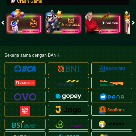
Crash Game
Bekerja sama dengan BANK :