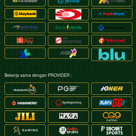
Bekerja sama dengan PROVIDER :