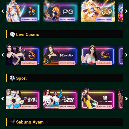
Live Casino
Sport
Sabung Ayam