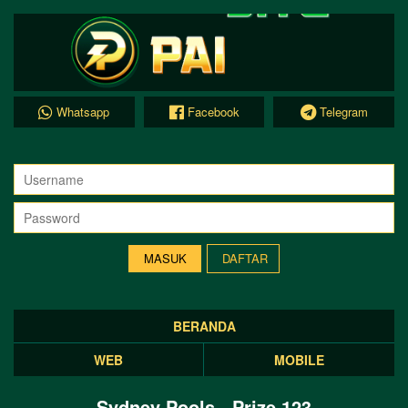
Whatsapp
Facebook
Telegram
DAFTAR
BERANDA
WEB
MOBILE
Sydney Pools - Prize 123