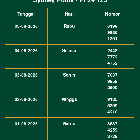
Tanggal
Hari
Nomor
05-08-2026
Rabu
6199
9986
1301
04-08-2026
Selasa
2448
7772
4752
03-08-2026
Senin
7037
9959
2500
02-08-2026
Minggu
9135
5309
4210
01-08-2026
Sabtu
8587
4259
3729