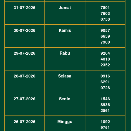
31-07-2026
Jumat
7801
7603
0750
30-07-2026
Kamis
9057
6659
7900
29-07-2026
Rabu
9204
4018
2352
28-07-2026
Selasa
0916
6291
0728
27-07-2026
Senin
1546
8936
2561
26-07-2026
Minggu
1092
9761