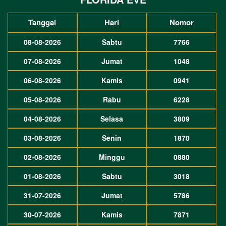
Tanggal
Hari
Nomor
08-08-2026
Sabtu
7766
07-08-2026
Jumat
1048
06-08-2026
Kamis
0941
05-08-2026
Rabu
6228
04-08-2026
Selasa
3809
03-08-2026
Senin
1870
02-08-2026
Minggu
0880
01-08-2026
Sabtu
3018
31-07-2026
Jumat
5786
30-07-2026
Kamis
7871