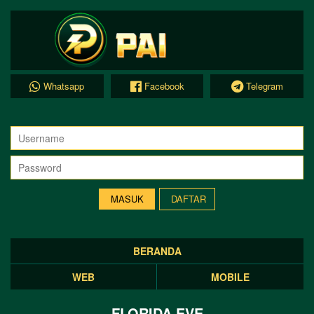
Whatsapp
Facebook
Telegram
DAFTAR
BERANDA
WEB
MOBILE
FLORIDA EVE