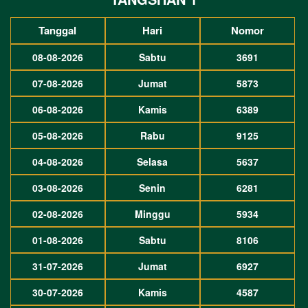
Tanggal
Hari
Nomor
08-08-2026
Sabtu
3691
07-08-2026
Jumat
5873
06-08-2026
Kamis
6389
05-08-2026
Rabu
9125
04-08-2026
Selasa
5637
03-08-2026
Senin
6281
02-08-2026
Minggu
5934
01-08-2026
Sabtu
8106
31-07-2026
Jumat
6927
30-07-2026
Kamis
4587