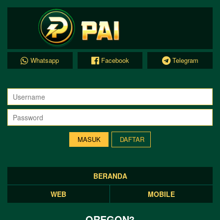
Whatsapp
Facebook
Telegram
DAFTAR
BERANDA
WEB
MOBILE
OREGON3