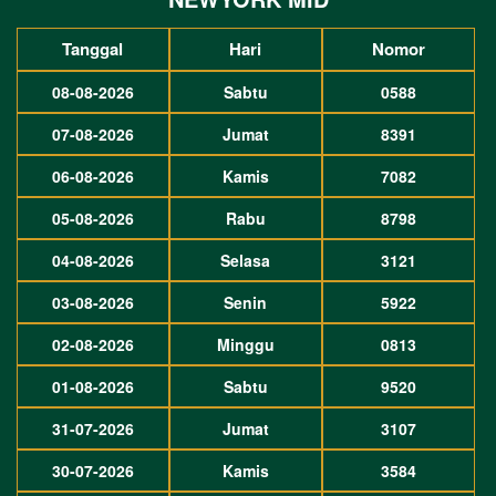
Tanggal
Hari
Nomor
08-08-2026
Sabtu
0588
07-08-2026
Jumat
8391
06-08-2026
Kamis
7082
05-08-2026
Rabu
8798
04-08-2026
Selasa
3121
03-08-2026
Senin
5922
02-08-2026
Minggu
0813
01-08-2026
Sabtu
9520
31-07-2026
Jumat
3107
30-07-2026
Kamis
3584